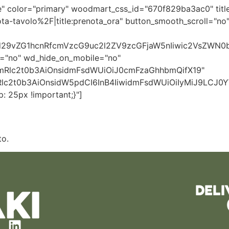
" color="primary" woodmart_css_id="670f829ba3ac0" title
a-tavolo%2F|title:prenota_ora" button_smooth_scroll="no"
oid29vZG1hcnRfcmVzcG9uc2l2ZV9zcGFjaW5nIiwic2VsZWN
="no" wd_hide_on_mobile="no"
7ImRlc2t0b3AiOnsidmFsdWUiOiJ0cmFzaGhhbmQifX19"
Rlc2t0b3AiOnsidW5pdCI6InB4IiwidmFsdWUiOiIyMiJ9LCJ0YW
 25px !important;}"]
to.
DELI