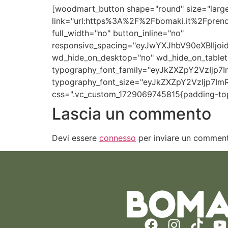
[woodmart_button shape="round" size="large
link="url:https%3A%2F%2Fbomaki.it%2Fprenot
full_width="no" button_inline="no"
responsive_spacing="eyJwYXJhbV90eXBlIj
wd_hide_on_desktop="no" wd_hide_on_tablet
typography_font_family="eyJkZXZpY2VzIjp
typography_font_size="eyJkZXZpY2VzIjp7Im
css=".vc_custom_1729069745815{padding-top:
Lascia un commento
Devi essere
connesso
per inviare un commen