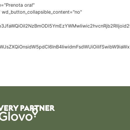
="Prenota ora!"
 wd_button_collapsible_content="no"
0b3JfaWQiOiI2NzBmODI5YmEzYWMwIiwic2hvcnRjb2RlIjoid
JsZXQiOnsidW5pdCI6InB4IiwidmFsdWUiOiIifSwibW9iaWxlIj
VERY PARTNER