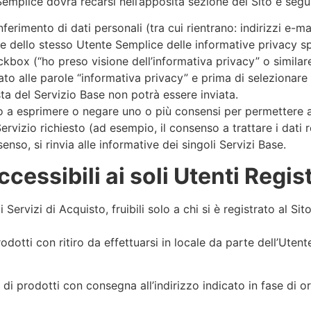
Semplice dovrà recarsi nell’apposita sezione del Sito e seguir
 conferimento di dati personali (tra cui rientrano: indirizzi 
 dello stesso Utente Semplice delle informative privacy speci
box (“ho preso visione dell’informativa privacy” o similare)
gato alle parole “informativa privacy” e prima di selezionare i
sta del Servizio Base non potrà essere inviata.
a esprimere o negare uno o più consensi per permettere a IOI
rvizio richiesto (ad esempio, il consenso a trattare i dati rel
enso, si rinvia alle informative dei singoli Servizi Base.
cessibili ai soli Utenti Regist
ervizi di Acquisto, fruibili solo a chi si è registrato al Sito
odotti con ritiro da effettuarsi in locale da parte dell’Utente
a di prodotti con consegna all’indirizzo indicato in fase di or