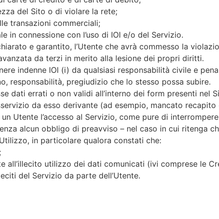
zza del Sito o di violare la rete;
alle transazioni commerciali;
ale in connessione con l’uso di IOI e/o del Servizio.
chiarato e garantito, l’Utente che avrà commesso la violazio
anzata da terzi in merito alla lesione dei propri diritti.
re indenne IOI (i) da qualsiasi responsabilità civile e penale
o, responsabilità, pregiudizio che lo stesso possa subire.
e dati errati o non validi all’interno dei form presenti nel Si
isservizio da esso derivante (ad esempio, mancato recapito
re ad un Utente l’accesso al Servizio, come pure di interromper
za alcun obbligo di preavviso – nel caso in cui ritenga che
 Utilizzo, in particolare qualora constati che:
;
e all’illecito utilizzo dei dati comunicati (ivi comprese le Cr
leciti del Servizio da parte dell’Utente.