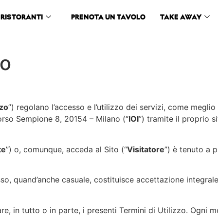
RISTORANTI
PRENOTA UN TAVOLO
TAKE AWAY
to
zzo
”) regolano l’accesso e l’utilizzo dei servizi, come meglio d
rso Sempione 8, 20154 – Milano (“
IOI
”) tramite il proprio s
te
”) o, comunque, acceda al Sito (“
Visitatore
”) è tenuto a 
o, quand’anche casuale, costituisce accettazione integrale 
nare, in tutto o in parte, i presenti Termini di Utilizzo. Ogn