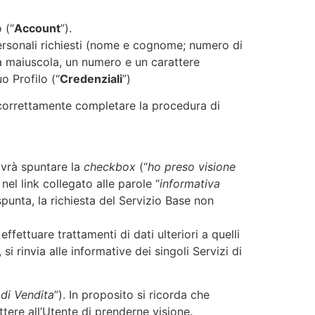
 (“
Account
”).
personali richiesti (nome e cognome; numero di
ra maiuscola, un numero e un carattere
o Profilo (“
Credenziali
”)
 correttamente completare la procedura di
dovrà spuntare la
checkbox
(“
ho preso visione
 nel link collegato alle parole “
informativa
spunta, la richiesta del Servizio Base non
fettuare trattamenti di dati ulteriori a quelli
i rinvia alle informative dei singoli Servizi di
 di Vendita
”). In proposito si ricorda che
ttere all’Utente di prenderne visione.