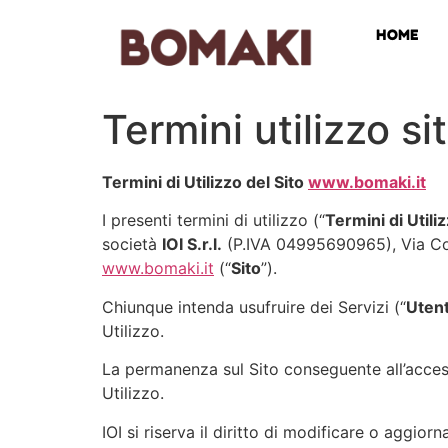
HOME
Termini utilizzo si
Termini di Utilizzo del Sito
www.bomaki.it
I presenti termini di utilizzo (“
Termini di Utili
società
IOI S.r.l.
(P.IVA 04995690965), Via Co
www.bomaki.it
(“
Sito
”).
Chiunque intenda usufruire dei Servizi (“
Uten
Utilizzo.
La permanenza sul Sito conseguente all’access
Utilizzo.
IOI si riserva il diritto di modificare o aggior