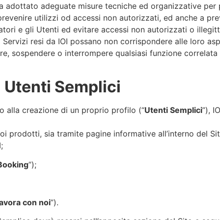
a adottato adeguate misure tecniche ed organizzative per pro
venire utilizzi od accessi non autorizzati, ed anche a preve
atori e gli Utenti ed evitare accessi non autorizzati o illegitt
 i Servizi resi da IOI possano non corrispondere alle loro asp
ificare, sospendere o interrompere qualsiasi funzione correlata
i Utenti Semplici
 alla creazione di un proprio profilo (“
Utenti Semplici
”), I
suoi prodotti, sia tramite pagine informative all’interno del S
;
Booking
”);
avora con noi
”).