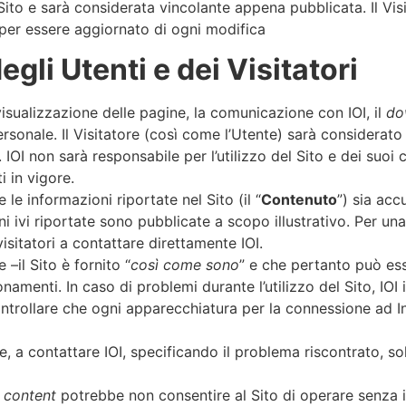
Sito e sarà considerata vincolante appena pubblicata. Il Vis
 per essere aggiornato di ogni modifica
egli Utenti e dei Visitatori
a visualizzazione delle pagine, la comunicazione con IOI, il
do
onale. Il Visitatore (così come l’Utente) sarà considerato
 IOI non sarà responsabile per l’utilizzo del Sito e dei suoi 
 in vigore.
le informazioni riportate nel Sito (il “
Contenuto
”) sia ac
i ivi riportate sono pubblicate a scopo illustrativo. Per un
 visitatori a contattare direttamente IOI.
 –il Sito è fornito “
così come sono
” e che pertanto può ess
amenti. In caso di problemi durante l’utilizzo del Sito, IOI in
ntrollare che ogni apparecchiatura per la connessione ad In
que, a contattare IOI, specificando il problema riscontrato, s
 content
potrebbe non consentire al Sito di operare senza i