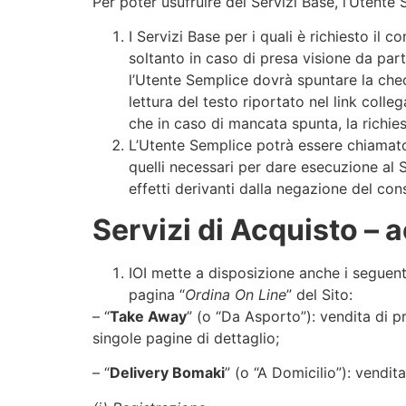
Per poter usufruire dei Servizi Base, l’Utente 
I Servizi Base per i quali è richiesto il
soltanto in caso di presa visione da parte
l’Utente Semplice dovrà spuntare la check
lettura del testo riportato nel link colle
che in caso di mancata spunta, la richie
L’Utente Semplice potrà essere chiamato 
quelli necessari per dare esecuzione al Se
effetti derivanti dalla negazione del cons
Servizi di Acquisto – ac
IOI mette a disposizione anche i seguenti S
pagina “
Ordina On Line
” del Sito:
–
“
Take Away
” (o “Da Asporto”): vendita di pr
singole pagine di dettaglio;
–
“
Delivery Bomaki
” (o “A Domicilio”): vendit