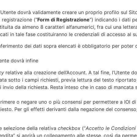
 l’Utente dovrà validamente creare un proprio profilo sul Sito
i registrazione (“
Form di Registrazione
”) indicando i dati 
ituita da almeno 8 caratteri alfanumerici, fra cui una lette
icati in tale fase costituiranno le credenziali di accesso al su
nferimento dei dati sopra elencati è obbligatorio per poter
tente dovrà infine
cy
relative alla creazione dell’Account. A tal fine, l’Utente 
ata sotto i campi richiesti, previa lettura del testo riportato
di invio della richiesta. Resta inteso che in caso di mancata 
rimere o negare uno o più consensi per permettere a IOI di ef
sto. Per gli effetti derivanti dalla negazione del consenso, s
e selezione della relativa
checkbox
(“
Accetto le Condizioni
endita
” si aprirà un collegamento alle stesse, così da perme