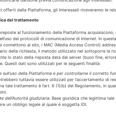
i offerti dalla Piattaforma, gli Interessati riceveranno le rel
idica del trattamento
 preposte al funzionamento della Piattaforma acquisiscono, n
ell’uso dei protocolli di comunicazione di Internet. In questa 
si connettono al sito, i MAC (Media Access Control) address,
rario della richiesta, il metodo utilizzato nel sottoporre la ri
te lo stato della risposta data dal server (buon fine, errore,
. Questi dati sono utilizzati per le seguenti finalità:
e sull’uso della Piattaforma e per controllarne il corretto 
bbero tuttavia essere utilizzati per l’accertamento di respo
ima tale trattamento è l’art. 6 (1)(b) del Regolamento, in q
esto.
e dell’Autorità giudiziaria
. Base giuridica che legittima tale
e un obbligo legale al quale è soggetta IOI.