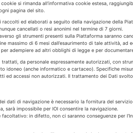
e cookie si rimanda all’informativa cookie estesa, raggiungi
ogni pagina del sito.
ti raccolti ed elaborati a seguito della navigazione della Pi
unque cancellati o resi anonimi nel termine di 7 giorni.
averso gli strumenti presenti sulla Piattaforma saranno cance
e massimo di 6 mesi dall’esaurimento di tale attività, ad ec
o per adempiere ad altri obblighi di legge e per documentare 
o trattati, da personale espressamente autorizzati, con strum
o idoneo (anche informatico e cartaceo). Specifiche misur
rretti ed accessi non autorizzati. Il trattamento dei Dati svo
dei dati di navigazione è necessario la fornitura del servizi
za, sarà impossibile per IOI consentire la navigazione.
 è facoltativo: in difetto, non ci saranno conseguenze per l’Int