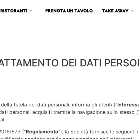
RISTORANTI
PRENOTA UN TAVOLO
TAKE AWAY
ATTAMENTO DEI DATI PERSO
ella tutela dei dati personali, informa gli utenti (“
Interessa
 dati personali acquisiti tramite la navigazione sullo stesso (
li.
 2016/679 (“
Regolamento
”), la Società fornisce le seguenti
i modificarle dandone previa comunicazione agli Interessati.