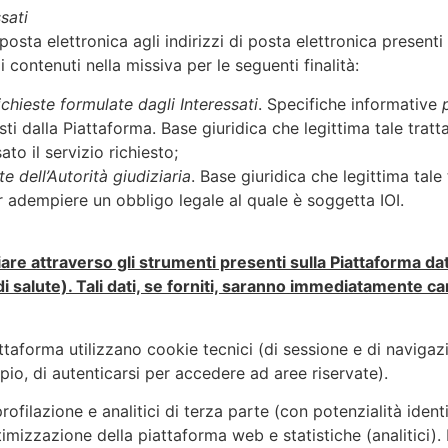
sati
osta elettronica agli indirizzi di posta elettronica presenti s
i contenuti nella missiva per le seguenti finalità:
ichieste formulate dagli Interessati
. Specifiche informative
visti dalla Piattaforma. Base giuridica che legittima tale trat
ato il servizio richiesto;
e dell’Autorità giudiziaria
. Base giuridica che legittima tale
r adempiere un obbligo legale al quale è soggetta IOI.
viare attraverso gli strumenti presenti sulla Piattaforma dat
di salute). Tali dati, se forniti, saranno immediatamente can
Piattaforma utilizzano cookie tecnici (di sessione e di navig
io, di autenticarsi per accedere ad aree riservate).
 profilazione e analitici di terza parte (con potenzialità ident
ttimizzazione della piattaforma web e statistiche (analitici). 