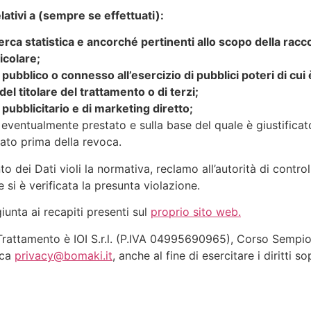
elativi a (sempre se effettuati):
 ricerca statistica e ancorché pertinenti allo scopo della ra
icolare;
ubblico o connesso all’esercizio di pubblici poteri di cui è 
l titolare del trattamento o di terzi;
 pubblicitario e di marketing diretto;
eventualmente prestato e sulla base del quale è giustificato
ato prima della revoca.
to dei Dati violi la normativa, reclamo all’autorità di contr
si è verificata la presunta violazione.
giunta ai recapiti presenti sul
proprio sito web.
l Trattamento è IOI S.r.l. (P.IVA 04995690965), Corso Sempio
ica
privacy@bomaki.it
, anche al fine di esercitare i diritti so