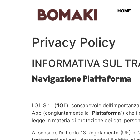
HOME
Privacy Policy
INFORMATIVA SUL TR
Navigazione Piattaforma
I.O.I. S.r.l. (“
IOI
”), consapevole dell’importanza d
App (congiuntamente la “
Piattaforma
”) che i
legge in materia di protezione dei dati persona
Ai sensi dell’articolo 13 Regolamento (UE) n.
trattamenti dei dati, riservandosi il diritto d