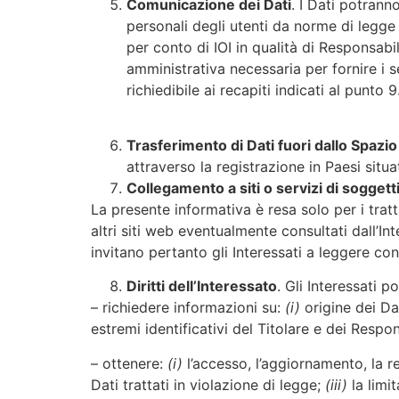
Comunicazione dei Dati
. I Dati potran
personali degli utenti da norme di legg
per conto di IOI in qualità di Responsab
amministrativa necessaria per fornire i ser
richiedibile ai recapiti indicati al punto 9
Trasferimento di Dati fuori dallo Spaz
attraverso la registrazione in Paesi situa
Collegamento a siti o servizi di soggetti
La presente informativa è resa solo per i tratt
altri siti web eventualmente consultati dall’In
invitano pertanto gli Interessati a leggere con
Diritti dell’Interessato
. Gli Interessati 
– richiedere informazioni su:
(i)
origine dei Da
estremi identificativi del Titolare e dei Respon
– ottenere:
(i)
l’accesso, l’aggiornamento, la re
Dati trattati in violazione di legge;
(iii)
la limi