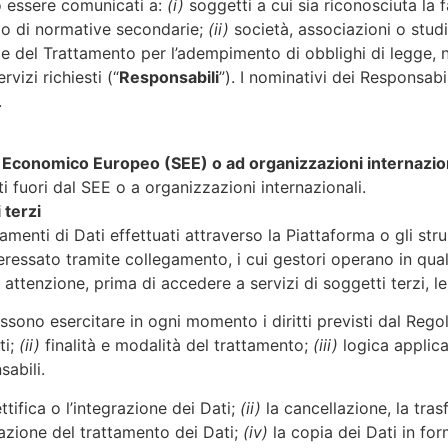
no essere comunicati a:
(i)
soggetti a cui sia riconosciuta la f
e o di normative secondarie;
(ii)
società, associazioni o studi
ile del Trattamento per l’adempimento di obblighi di legge
vizi richiesti (“
Responsabili
”). I nominativi dei Responsabi
.
io Economico Europeo (SEE) o ad organizzazioni internazio
ti fuori dal SEE o a organizzazioni internazionali.
 terzi
amenti di Dati effettuati attraverso la Piattaforma o gli str
teressato tramite collegamento, i cui gestori operano in qual
 attenzione, prima di accedere a servizi di soggetti terzi, le
possono esercitare in ogni momento i diritti previsti dal Rego
ti;
(ii)
finalità e modalità del trattamento;
(iii)
logica applica
sabili.
ttifica o l’integrazione dei Dati;
(ii)
la cancellazione, la tra
tazione del trattamento dei Dati;
(iv)
la copia dei Dati in fo