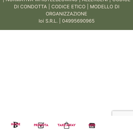
DI CONDOTTA
|
CODICE ETICO
|
MODELLO DI
ORGANIZZAZIONE
Ioi S.R.L. | 04995690965
HOME
PRENOTA
TAKE AWAY
SEDI