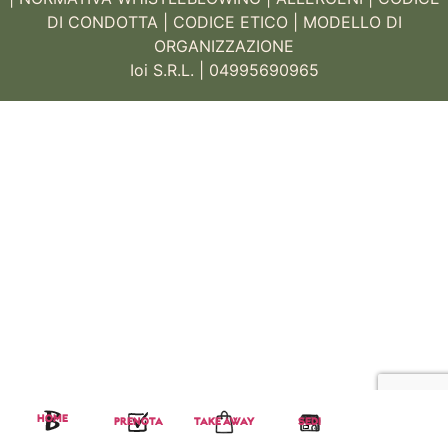
DI CONDOTTA
|
CODICE ETICO
|
MODELLO DI
ORGANIZZAZIONE
Ioi S.R.L. | 04995690965
HOME
PRENOTA
TAKE AWAY
SEDI