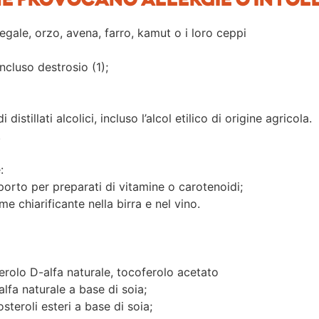
HE PROVOCANO ALLERGIE O INTOL
segale, orzo, avena, farro, kamut o i loro ceppi
ncluso destrosio (1);
 distillati alcolici, incluso l’alcol etilico di origine agricola.
.
:
porto per preparati di vitamine o carotenoidi;
me chiarificante nella birra e nel vino.
ferolo D-alfa naturale, tocoferolo acetato
lfa naturale a base di soia;
tosteroli esteri a base di soia;