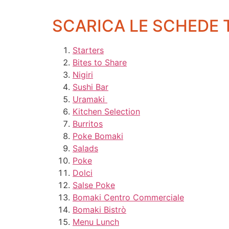
SCARICA LE SCHEDE 
Starters
Bites to Share
Nigiri
Sushi Bar
Uramaki
Kitchen Selection
Burritos
Poke Bomaki
Salads
Poke
Dolci
Salse Poke
Bomaki Centro Commerciale
Bomaki Bistrò
Menu Lunch