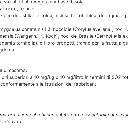
 steroli di olio vegetale a base di soia.
attosio), tranne:
ione di distillati alcolici, incluso l’alcol etilico di origine agr
Amygdalus communis L.), nocciole (Corylus avellana), noci (
nensis (Wangenh.) K. Koch], noci del Brasile (Bertholletia ex
a ternifolia), e i loro prodotti, tranne per la frutta a gusc
gricola.
i di sesamo.
zioni superiori a 10 mg/kg o 10 mg/litro in termini di SO2 to
 conformemente alle istruzioni dei fabbricanti.
la trasformazione che hanno subito non è suscettibile di
elevar
o derivati.